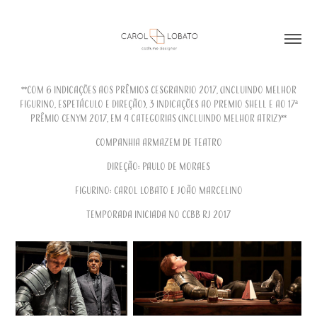
**Com 6 indicações aos prêmios Cesgranrio 2017, (incluindo Melhor
FIGURINO, Espetáculo e Direção), 3 indicações ao Premio Shell e ao 17ª
Prêmio Cenym 2017, em 4 categorias (incluindo Melhor Atriz)**
Companhia Armazem de Teatro
Direção: Paulo de Moraes
Figurino: Carol Lobato e João Marcelino
Temporada iniciada no CCBB RJ 2017